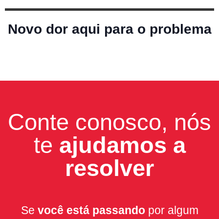
Novo dor aqui para o problema
Conte conosco, nós
te
ajudamos a
resolver
Se
você
está passando
por algum