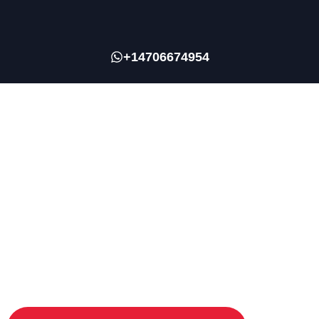
+14706674954
Reduza as suas cargas tributárias do
Brasil e EUA e simplifique suas
obrigações de reporte nos EUA
Esteja em dia com a lei fiscal e com menos
cargas tributárias