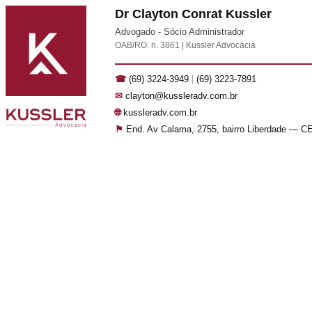
Dr Clayton Conrat Kussler
Advogado - Sócio Administrador
OAB/RO. n. 3861 | Kussler Advocacia
☎
(69) 3224-3949
|
(69) 3223-7891
✉
clayton@kussleradv.com.br
🌐
kussleradv.com.br
⚑
End. Av Calama, 2755, bairro Liberdade — C