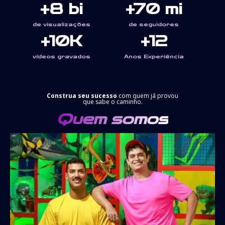
+8 bi
+70 mi
de visualizações
de seguidores
+10K
+12
vídeos gravados
Anos Experiência
Construa seu sucesso
com quem já provou
que sabe o caminho.
Quem somos