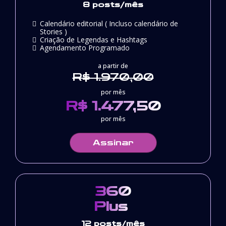
8 posts/mês
Calendário editorial ( Incluso calendário de
Stories )
Criação de Legendas e Hashtags
Agendamento Programado
a partir de
R$ 1.970,00
por mês
R$ 1.477,50
por mês
Assinar
360
Plus
12 posts/mês